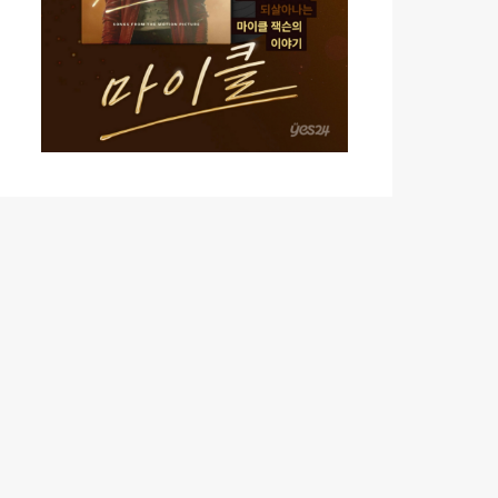
MEDIA
ORY
REER
TOP