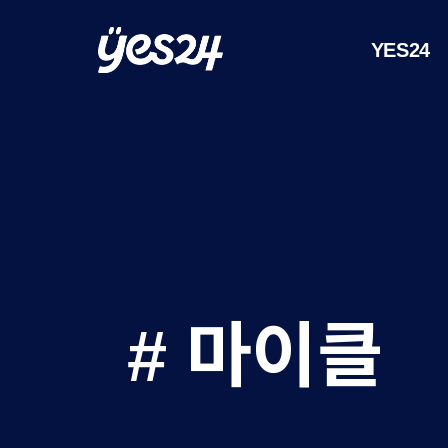
YES24
y
y
YES24
e
e
s
s
2
2
4
4
# 마이클