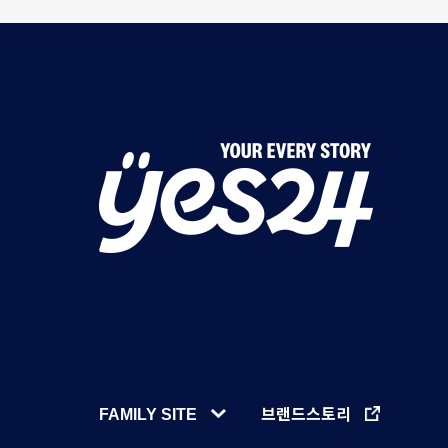
Y
O
U
R
E
V
FAMILY SITE
브랜드스토리
E
F
한
세