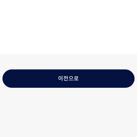
HISTORY
윤리경영
CI
ST
이전으로
CA
IR자료실
IR공지사항