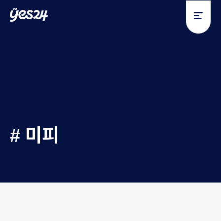
y
y
e
e
s
s
2
2
4
4
# 미피