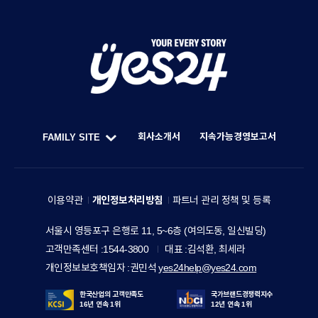
Y
O
U
회사소개서
지속가능경영보고서
FAMILY SITE
R
한
F
E
세
A
V
예
M
이용약관
개인정보처리방침
파트너 관리 정책 및 등록
E
스
I
R
주
서울시 영등포구 은행로 11, 5~6층 (여의도동, 일신빌딩)
24
L
소
Y
고객만족센터
1544-3800
대표
김석환, 최세라
홀
Y
S
개인정보보호책임자
권민석
yes24help@yes24.com
딩
S
T
스
I
한국산업의 고객만족도
국가브랜드경쟁력지수
O
16년 연속 1위
12년 연속 1위
T