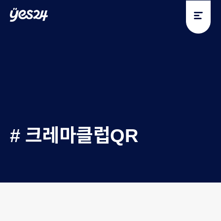
y
y
e
e
s
s
2
2
4
4
# 크레마클럽QR