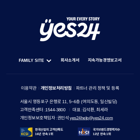
Y
O
U
회사소개서
지속가능경영보고서
FAMILY SITE
R
한
F
E
세
A
V
예
M
이용약관
개인정보처리방침
파트너 관리 정책 및 등록
E
스
I
R
주
서울시 영등포구 은행로 11, 5~6층 (여의도동, 일신빌딩)
24
L
소
Y
고객만족센터
1544-3800
대표
김석환, 최세라
홀
Y
S
개인정보보호책임자
권민석
yes24help@yes24.com
딩
S
T
스
I
한국산업의 고객만족도
국가브랜드경쟁력지수
O
16년 연속 1위
12년 연속 1위
T