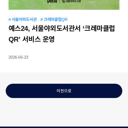
IR
공시정보
주가정보
IR자료실
IR공지사항
# 서울야외도서관
# 크레마클럽QR
예스24, 서울야외도서관서 ‘크레마클럽
MEDIA
QR’ 서비스 운영
STORY
2026-06-23
CAREER
이전으로