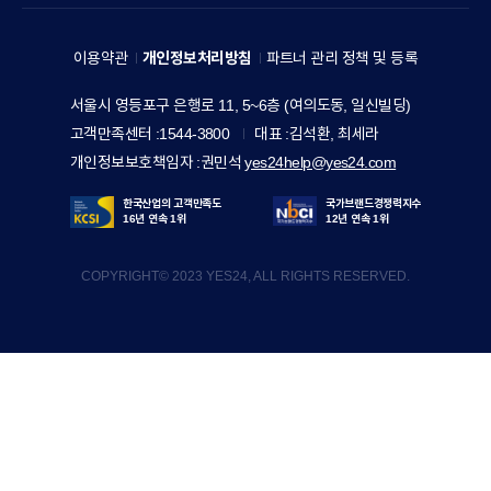
E
세
A
V
예
M
이용약관
개인정보처리방침
파트너 관리 정책 및 등록
E
스
I
R
주
서울시 영등포구 은행로 11, 5~6층 (여의도동, 일신빌딩)
24
L
소
Y
고객만족센터
1544-3800
대표
김석환, 최세라
홀
Y
S
개인정보보호책임자
권민석
yes24help@yes24.com
딩
S
T
스
I
한국산업의 고객만족도
국가브랜드경쟁력지수
O
16년 연속 1위
12년 연속 1위
T
R
한
E
COPYRIGHT© 2023 YES24, ALL RIGHTS RESERVED.
Y
세
y
실
e
업
s
2
한
4
세
드
림