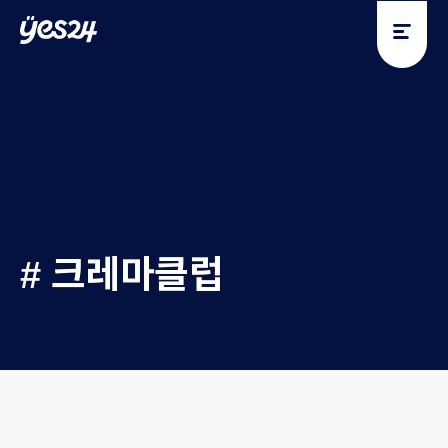
y
y
e
e
s
s
2
2
4
4
# 크레마클럽