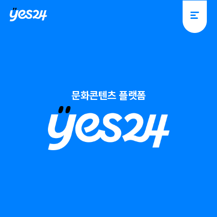
y
y
e
e
s
s
2
2
4
4
문화콘텐츠 플랫폼
y
e
s
2