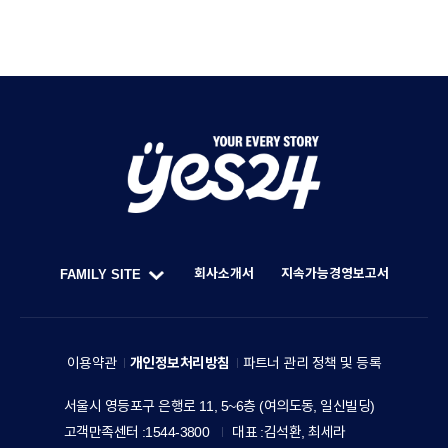
Y
O
U
회사소개서
지속가능경영보고서
FAMILY SITE
R
한
F
E
세
A
V
예
M
이용약관
개인정보처리방침
파트너 관리 정책 및 등록
E
스
I
R
주
서울시 영등포구 은행로 11, 5~6층 (여의도동, 일신빌딩)
24
L
소
Y
고객만족센터
1544-3800
대표
김석환, 최세라
홀
Y