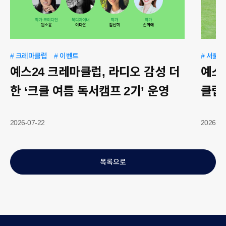
# 크레마클럽
# 이벤트
# 서울
예스24 크레마클럽, 라디오 감성 더
예스
한 ‘크클 여름 독서캠프 2기’ 운영
클럽 
2026-07-22
2026-06
목록으로