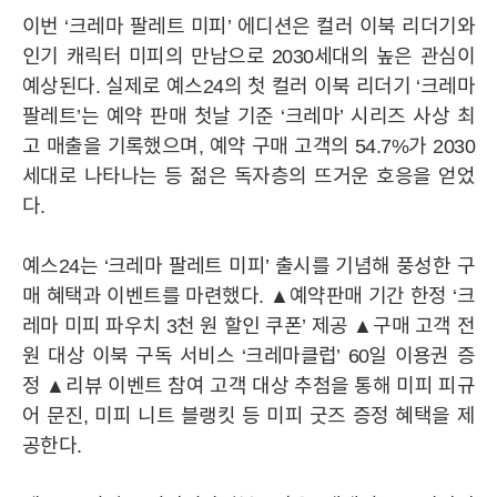
이번 ‘크레마 팔레트 미피’ 에디션은 컬러 이북 리더기와
IR
공시정보
주가정보
IR자료실
IR공지사항
인기 캐릭터 미피의 만남으로 2030세대의 높은 관심이
예상된다. 실제로 예스24의 첫 컬러 이북 리더기 ‘크레마
MEDIA
팔레트’는 예약 판매 첫날 기준 ‘크레마’ 시리즈 사상 최
고 매출을 기록했으며, 예약 구매 고객의 54.7%가 2030
세대로 나타나는 등 젊은 독자층의 뜨거운 호응을 얻었
STORY
다.
예스24는 ‘크레마 팔레트 미피’ 출시를 기념해 풍성한 구
CAREER
매 혜택과 이벤트를 마련했다. ▲예약판매 기간 한정 ‘크
레마 미피 파우치 3천 원 할인 쿠폰’ 제공 ▲구매 고객 전
원 대상 이북 구독 서비스 ‘크레마클럽’ 60일 이용권 증
정 ▲리뷰 이벤트 참여 고객 대상 추첨을 통해 미피 피규
어 문진, 미피 니트 블랭킷 등 미피 굿즈 증정 혜택을 제
공한다.