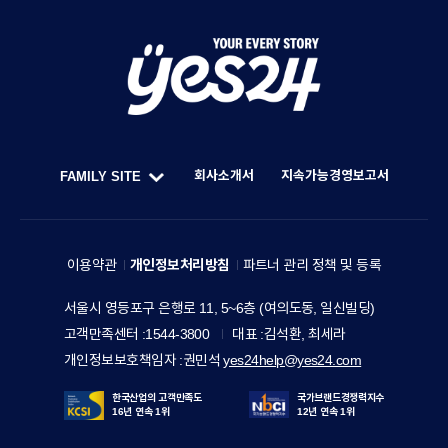
Y
O
U
회사소개서
지속가능경영보고서
FAMILY SITE
R
한
F
E
세
A
V
예
M
이용약관
개인정보처리방침
파트너 관리 정책 및 등록
E
스
I
R
주
서울시 영등포구 은행로 11, 5~6층 (여의도동, 일신빌딩)
24
L
소
Y
고객만족센터
1544-3800
대표
김석환, 최세라
홀
Y
S
개인정보보호책임자
권민석
yes24help@yes24.com
딩
S
T
스
I
한국산업의 고객만족도
국가브랜드경쟁력지수
O
16년 연속 1위
12년 연속 1위
T
한