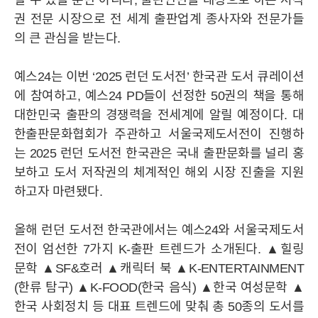
할 수 있을 뿐만 아니라, 출판인만을 대상으로 하는 저작
권 전문 시장으로 전 세계 출판업계 종사자와 전문가들
의 큰 관심을 받는다.
BRAND
예스24는 이번 ‘2025 런던 도서전’ 한국관 도서 큐레이션
에 참여하고, 예스24 PD들이 선정한 50권의 책을 통해
IR
공시정보
주가정보
IR자료실
IR공지사항
대한민국 출판의 경쟁력을 전세계에 알릴 예정이다. 대
한출판문화협회가 주관하고 서울국제도서전이 진행하
MEDIA
는 2025 런던 도서전 한국관은 국내 출판문화를 널리 홍
보하고 도서 저작권의 체계적인 해외 시장 진출을 지원
하고자 마련됐다.
STORY
올해 런던 도서전 한국관에서는 예스24와 서울국제도서
전이 엄선한 7가지 K-출판 트렌드가 소개된다. ▲힐링
CAREER
문학 ▲SF&호러 ▲캐릭터 북 ▲K-ENTERTAINMENT
(한류 탐구) ▲K-FOOD(한국 음식) ▲한국 여성문학 ▲
한국 사회정치 등 대표 트렌드에 맞춰 총 50종의 도서를