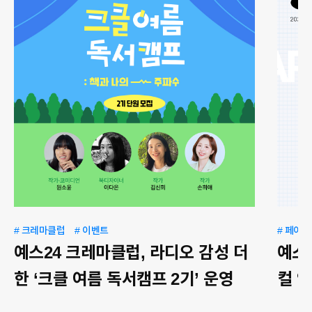
# 크레마클럽
# 이벤트
# 페이
예스24 크레마클럽, 라디오 감성 더
예스2
한 ‘크클 여름 독서캠프 2기’ 운영
컬 잇
최