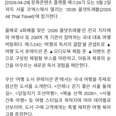
[2026-04-29] 문화콘텐츠 플랫폼 예스24가 오는 5월 2일
까지 서울 코엑스에서 열리는 ‘2026 올댓트래블(2026
All That Travel)’에 참가한다.
올해로 4회째를 맞은 ‘2026 올댓트래블’은 전국 지자체
와 여행사 등 200여 개 기관이 참여하는 국내 대표 여행
박람회다. 예스24는 ‘여행과 독서의 결합’을 콘셉트로 ▲
여행 도서 큐레이션 존 ▲오디오북 체험 존 ▲이벤트 존
으로 구성된 체험형 부스를 마련하고, 이동과 체류의 순
간을 아우르는 새로운 독서 경험을 제안한다.
우선 ‘여행 도서 큐레이션 존’에서는 국내 여행을 주제로
엄선한 도서를 소개한다. <언제나 걷기 좋은 서울 둘레
길>, <당일치기 조선여행>, <예술 산책 2026>, <서울
건축 여행> 등 여행 스타일과 목적지에 따라 테마별로
선보이며, 도서 구매 고객에게는 특별 제작한 여행 북마
YES24
YES24
HISTORY
윤리경영
CI
크를 증정한다.