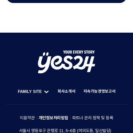
STORY
CAREER
Y
O
U
회사소개서
지속가능경영보고서
FAMILY SITE
R
한
F
E
세
A
V
예
M
이용약관
개인정보처리방침
파트너 관리 정책 및 등록
E
스
I
주
서울시 영등포구 은행로 11, 5~6층 (여의도동, 일신빌딩)
24
L