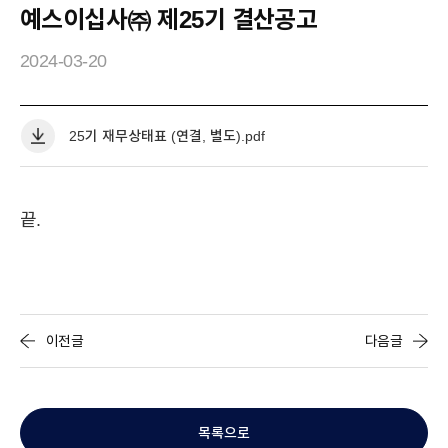
예스이십사㈜ 제25기 결산공고
2024-03-20
IR
25기 재무상태표 (연결, 별도).pdf
공
YES24
YES24
HISTORY
윤리경영
CI
지
사
끝.
항
BRAND
상
세
IR
공시정보
주가정보
IR자료실
IR공지사항
이전글
다음글
MEDIA
목록으로