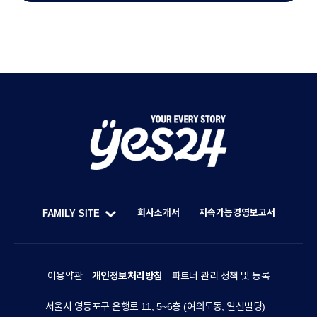
Y
O
U
회사소개서
지속가능경영보고서
FAMILY SITE
R
한
F
E
세
A
V
예
M
이용약관
개인정보처리방침
파트너 관리 정책 및 등록
E
스
I
R
주
서울시 영등포구 은행로 11, 5~6층 (여의도동, 일신빌딩)
24
L