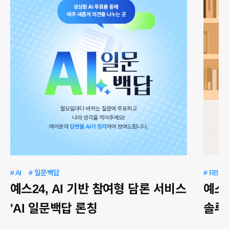
# AI
# 일문백답
# RBTIL
예스24, AI 기반 참여형 담론 서비스
예스2
'AI 일문백답 론칭
솔루션