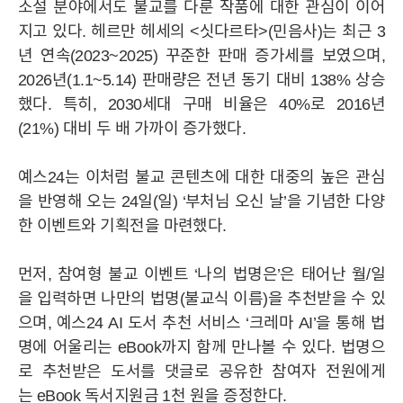
소설 분야에서도 불교를 다룬 작품에 대한 관심이 이어
지고 있다. 헤르만 헤세의 <싯다르타>(민음사)는 최근 3
BRAND
년 연속(2023~2025) 꾸준한 판매 증가세를 보였으며,
2026년(1.1~5.14) 판매량은 전년 동기 대비 138% 상승
했다. 특히, 2030세대 구매 비율은 40%로 2016년
IR
(21%) 대비 두 배 가까이 증가했다.
공시정보
주가정보
IR자료실
IR공지사항
예스24는 이처럼 불교 콘텐츠에 대한 대중의 높은 관심
MEDIA
을 반영해 오는 24일(일) ‘부처님 오신 날’을 기념한 다양
한 이벤트와 기획전을 마련했다.
STORY
먼저, 참여형 불교 이벤트 ‘나의 법명은’은 태어난 월/일
을 입력하면 나만의 법명(불교식 이름)을 추천받을 수 있
으며, 예스24 AI 도서 추천 서비스 ‘크레마 AI’을 통해 법
CAREER
명에 어울리는 eBook까지 함께 만나볼 수 있다. 법명으
로 추천받은 도서를 댓글로 공유한 참여자 전원에게
는 eBook 독서지원금 1천 원을 증정한다.