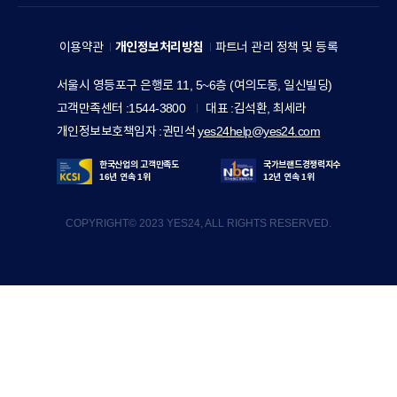
E
세
A
V
예
M
이용약관
개인정보처리방침
파트너 관리 정책 및 등록
E
스
I
R
주
서울시 영등포구 은행로 11, 5~6층 (여의도동, 일신빌딩)
24
L
소
Y
고객만족센터
1544-3800
대표
김석환, 최세라
홀
Y
S
개인정보보호책임자
권민석
yes24help@yes24.com
딩
S
T
스
I
한국산업의 고객만족도
국가브랜드경쟁력지수
O
16년 연속 1위
12년 연속 1위
T
R
한
E
COPYRIGHT© 2023 YES24, ALL RIGHTS RESERVED.
Y
세
y
실
e
업
s
2
한
4
세
드
림