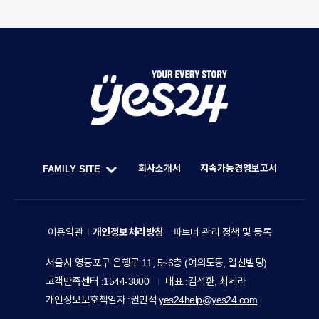
Y
O
U
회사소개서
지속가능경영보고서
FAMILY SITE
R
한
F
E
세
A
V
예
M
이용약관
개인정보처리방침
파트너 관리 정책 및 등록
E
스
I
R
주
서울시 영등포구 은행로 11, 5~6층 (여의도동, 일신빌딩)
24
L
소
Y
고객만족센터
1544-3800
대표
김석환, 최세라
홀
Y
S
개인정보보호책임자
권민석
yes24help@yes24.com
딩
S