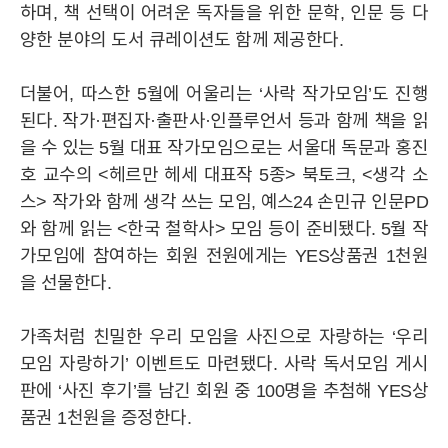
하며, 책 선택이 어려운 독자들을 위한 문학, 인문 등 다
양한 분야의 도서 큐레이션도 함께 제공한다.
더불어, 따스한 5월에 어울리는 ‘사락 작가모임’도 진행
YES24
된다. 작가·편집자·출판사·인플루언서 등과 함께 책을 읽
YES24
HISTORY
윤리경영
CI
을 수 있는 5월 대표 작가모임으로는 서울대 독문과 홍진
호 교수의 <헤르만 헤세 대표작 5종> 북토크, <생각 소
BRAND
스> 작가와 함께 생각 쓰는 모임, 예스24 손민규 인문PD
와 함께 읽는 <한국 철학사> 모임 등이 준비됐다. 5월 작
가모임에 참여하는 회원 전원에게는 YES상품권 1천원
IR
을 선물한다.
공시정보
주가정보
IR자료실
IR공지사항
가족처럼 친밀한 우리 모임을 사진으로 자랑하는 ‘우리
MEDIA
모임 자랑하기’ 이벤트도 마련됐다. 사락 독서모임 게시
판에 ‘사진 후기’를 남긴 회원 중 100명을 추첨해 YES상
품권 1천원을 증정한다.
STORY