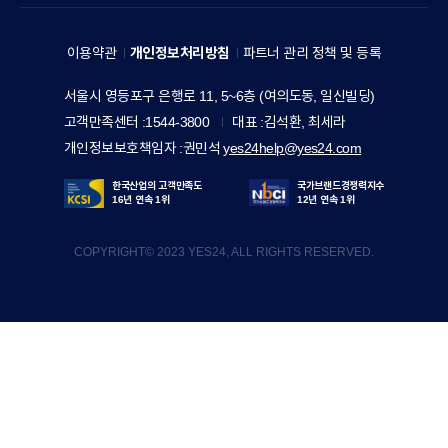
E
세
A
V
예
M
이용약관
개인정보처리방침
파트너 관리 정책 및 등록
E
스
I
R
주
서울시 영등포구 은행로 11, 5~6층 (여의도동, 일신빌딩)
24
L
소
Y
고객만족센터
1544-3800
대표
김석환, 최세라
홀
Y
S
개인정보보호책임자
권민석
yes24help@yes24.com
딩
S
T
스
I
한국산업의 고객만족도
국가브랜드경쟁력지수
O
16년 연속 1위
12년 연속 1위
T
R
한
E
COPYRIGHT© 2023 YES24, ALL RIGHTS RESERVED.
Y
세
y
실
e
업
s
2
한
4
세
드
림