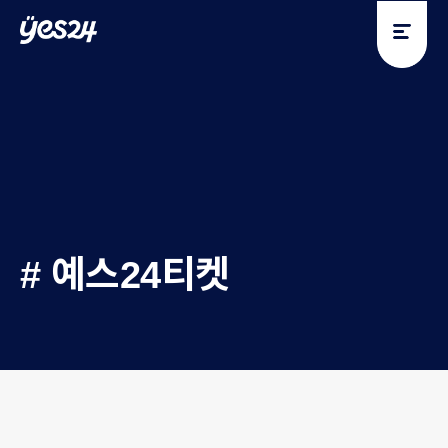
y
y
e
e
s
s
2
2
4
4
# 예스24티켓