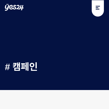
y
y
e
e
s
s
2
2
4
4
# 캠페인