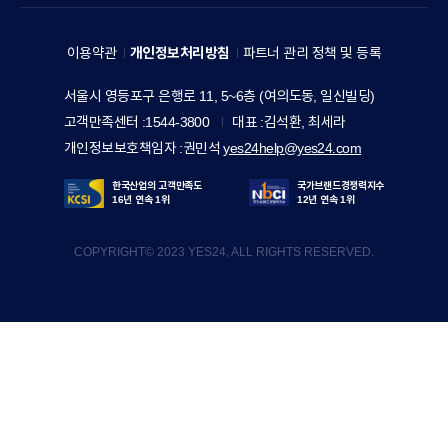
E
세
A
V
예
M
이용약관
개인정보처리방침
파트너 관리 정책 및 등록
E
스
I
R
주
서울시 영등포구 은행로 11, 5~6층 (여의도동, 일신빌딩)
24
L
소
Y
고객만족센터
1544-3800
대표
김석환, 최세라
홀
Y
S
개인정보보호책임자
권민석
yes24help@yes24.com
딩
S
T
스
I
한국산업의 고객만족도
국가브랜드경쟁력지수
O
16년 연속 1위
12년 연속 1위
T
R
한
E
COPYRIGHT© 2023 YES24, ALL RIGHTS RESERVED.
Y
세
y
실
e
업
s
2
한
4
세
드
림