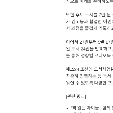
식으로 미래를 준비하도록
BRAND
또한 후보 도서를 2만 원
가 김고둥과 협업한 어린
서 과정을 즐겁게 기록하고
IR
이어서 27일부터 5월 17
공시정보
주가정보
된 도서 24권을 발표하고
를 통해 성향별 오디오북 
예스24 조선영 도서사업본
꾸준히 진행하는 등 독서
워질 수 있도록 다양한 프
[관련 링크]
‘책 읽는 아이들 : 함