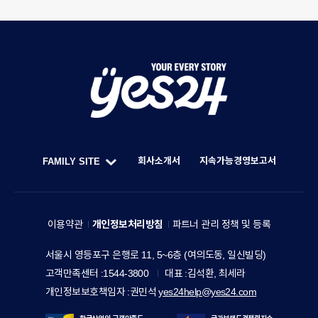
Y
O
U
회사소개서
지속가능경영보고서
FAMILY SITE
R
한
F
E
세
A
V
예
M
이용약관
개인정보처리방침
파트너 관리 정책 및 등록
E
스
I
R
주
서울시 영등포구 은행로 11, 5~6층 (여의도동, 일신빌딩)
24
L
소
Y
고객만족센터
1544-3800
대표
김석환, 최세라
홀
Y
S
개인정보보호책임자
권민석
yes24help@yes24.com
딩
S
스