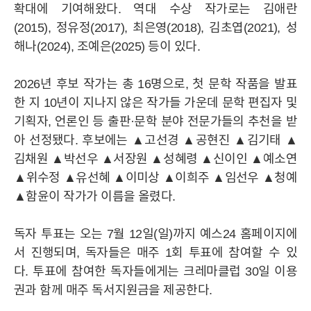
확대에 기여해왔다. 역대 수상 작가로는 김애란
(2015), 정유정(2017), 최은영(2018), 김초엽(2021), 성
해나(2024), 조예은(2025) 등이 있다.
2026년 후보 작가는 총 16명으로, 첫 문학 작품을 발표
한 지 10년이 지나지 않은 작가들 가운데 문학 편집자 및
기획자, 언론인 등 출판·문학 분야 전문가들의 추천을 받
아 선정됐다. 후보에는 ▲고선경 ▲공현진 ▲김기태 ▲
김채원 ▲박선우 ▲서장원 ▲성혜령 ▲신이인 ▲예소연
▲위수정 ▲유선혜 ▲이미상 ▲이희주 ▲임선우 ▲청예
▲함윤이 작가가 이름을 올렸다.
YES24
YES24
HISTORY
윤리경영
CI
독자 투표는 오는 7월 12일(일)까지 예스24 홈페이지에
서 진행되며, 독자들은 매주 1회 투표에 참여할 수 있
다. 투표에 참여한 독자들에게는 크레마클럽 30일 이용
BRAND
권과 함께 매주 독서지원금을 제공한다.