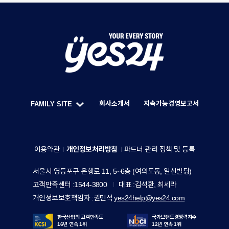
Y
O
U
회사소개서
지속가능경영보고서
FAMILY SITE
R
한
F
E
세
A
V
예
M
이용약관
개인정보처리방침
파트너 관리 정책 및 등록
E
스
I
R
주
서울시 영등포구 은행로 11, 5~6층 (여의도동, 일신빌딩)
24
L
소
Y
고객만족센터
1544-3800
대표
김석환, 최세라
홀
Y
S
개인정보보호책임자
권민석
yes24help@yes24.com
딩
S
T
스
I
한국산업의 고객만족도
국가브랜드경쟁력지수
16년 연속 1위
12년 연속 1위