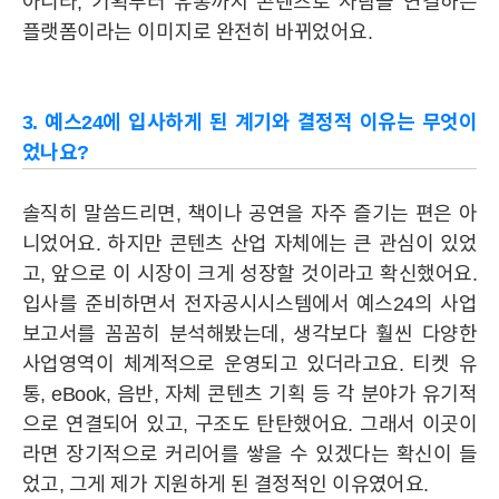
아니라, 기획부터 유통까지 콘텐츠로 사람을 연결하는
플랫폼이라는 이미지로 완전히 바뀌었어요.
YES24
YES24
HISTORY
윤리경영
CI
3. 예스24에 입사하게 된 계기와 결정적 이유는 무엇이
BRAND
었나요?
솔직히 말씀드리면, 책이나
공연을 자주 즐기는 편은 아
IR
공시정보
주가정보
IR자료실
IR공지사항
니었어요. 하지만 콘텐츠 산업 자체에는 큰 관심이 있었
고, 앞으로 이 시장이 크게 성장할 것이라고 확신했어요.
입사를 준비하면서 전자공시시스템에서 예스24의 사업
MEDIA
보고서를 꼼꼼히 분석해봤는데, 생각보다 훨씬 다양한
사업영역이 체계적으로 운영되고 있더라고요. 티켓 유
통, eBook, 음반, 자체 콘텐츠 기획 등 각 분야가 유기적
STORY
으로 연결되어 있고, 구조도 탄탄했어요. 그래서 이곳이
라면 장기적으로 커리어를 쌓을 수 있겠다는 확신이 들
었고, 그게 제가 지원하게 된 결정적인 이유였어요.